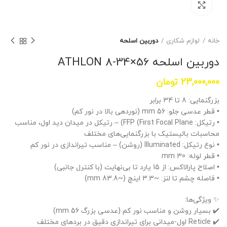
برای بزرگنمایی کلیک کنید
خانه
لوازم شکاری
دوربین اسلحه
دوربین اسلحه ATHLON 8-34×56
23,000,000
تومان
بزرگنمایی: 8 تا 34 برابر
• قطر عدسی جلو: 56 mm (نوردهی بالا در نور کم)
• رتیکل: FFP (First Focal Plane) – رتیکل در میدان دید اول، مناسب
محاسبات بالیستیک با بزرگنمایی‌های مختلف
• نوع رتیکل: Illuminated (روشن) – مناسب تیراندازی در نور کم
• قطر لوله: 30 mm
• اصلاح پارالاکس: از 15 یارد تا بی‌نهایت (با کنترل جانبی)
• فاصله چشم تا لنز: ~3.3 اینچ (~83.8 mm)
• دامنه دید در 100 yds: ~12.5-3 ft
✨ ویژگی‌ها:
• جنس بدنه: آلومینیوم درجه هوافضا، یک‌تکه (محکم، ضدآب و
✔️ بسیار روشن و مناسب نور کم (عدسی بزرگ 56 mm)
ضدضربه)
✔️ Reticle اول-میدانی برای تیراندازی دقیق در بردهای مختلف
• روکش عدسی: Fully Multi-Coated + XPL محافظتی