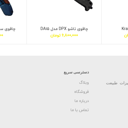
Kra
چاقوی تاشو DPX مدل DA15
چاقوی سفر
ن
6,800,000
تومان
00
دسترسی سریع
وبلاگ
یزات طبیعت
فروشگاه
درباره ما
تماس با ما