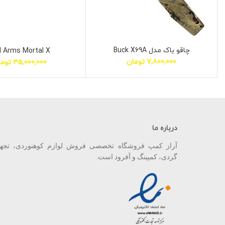
چاقو باک مدل Buck X69A
l Arms Mortal X
7,800,000
تومان
35,000,000
توما
درباره ما
آراز کمپ فروشگاه تخصصی فروش لوازم کوهنوردی، تجه
گردی، کمپینگ و آفرود است.