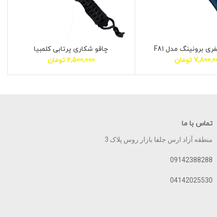
ی برونینگ مدل F81
چاقو شکاری پرتابی کلمبیا
7,800,0
تومان
2,500,000
تومان
تماس با ما
منطقه آزاد ارس جلفا بازار روس پلاک 3
09142388288
04142025530