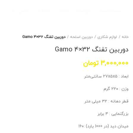
صفحه نخست
فروشگاه
وبلاگ
درباره ما
تماس با ما
خانه
لوازم شکاری
دوربین اسلحه
دوربین تفنگ Gamo 4×32
دوربین تفنگ Gamo 4×32
3,000,000
تومان
ابعاد : ۲۷x۵x۵ سانتی‌متر
وزن : ۲۲۰ گرم
قطر دهانه : ۳۲ میلی متر
بزرگنمایی : ۴ برابر
میدان دید (در 1000 یارد) :۱۶۰