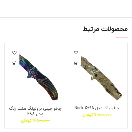
محصولات مرتبط
چاقو باک مدل Buck X69A
چاقو جیبی برونینگ هفت رنگ
مدل F88
7,800,000
تومان
7,800,000
تومان