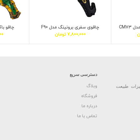
CM73
چاقوی سفری برونینگ مدل F90
چاقو باک
ن
7,800,000
تومان
00
دسترسی سریع
وبلاگ
یزات طبیعت
فروشگاه
درباره ما
تماس با ما