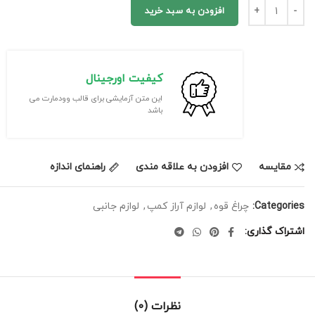
• ویژگی‌ها:
افزودن به سبد خرید
• نوردهی یکنواخت و پخش
• مصرف انرژی پایین
• طراحی مقاوم و قابل حمل
• مناسب استفاده در شرایط مختلف
کیفیت اورجینال
این متن آزمایشی برای قالب وودمارت می
باشد
مقایسه
افزودن به علاقه مندی
راهنمای اندازه
Categories:
چراغ قوه
,
لوازم آراز کمپ
,
لوازم جانبی
اشتراک گذاری
نظرات (0)