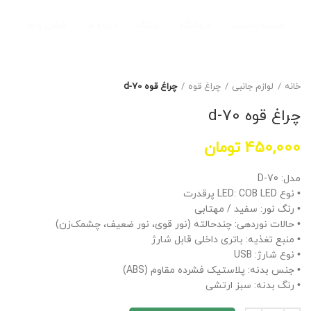
صفحه نخست
فروشگاه
وبلاگ
درباره ما
تماس با ما
خانه
لوازم جانبی
چراغ قوه
چراغ قوه d-70
چراغ قوه d-70
450,000
تومان
مدل: D-70
• نوع LED: COB LED پرقدرت
• رنگ نور: سفید / مهتابی
• حالات نوردهی: چندحالته (نور قوی، نور ضعیف، چشمک‌زن)
• منبع تغذیه: باتری داخلی قابل شارژ
• نوع شارژ: USB
• جنس بدنه: پلاستیک فشرده مقاوم (ABS)
• رنگ بدنه: سبز ارتشی
• کاربری: کمپینگ، طبیعت‌گردی، تعمیر خودرو، کارگاهی، اضطراری