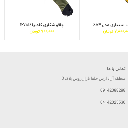
 استتاری مدل X54
چاقو شکاری کلمبیا 1678D
7,800,0
تومان
700,000
تومان
تماس با ما
منطقه آزاد ارس جلفا بازار روس پلاک 3
09142388288
04142025530